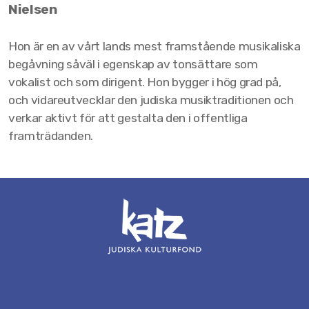
Stipendiater 2021
Nielsen
Stipendiater 2020
Hon är en av vårt lands mest framstående musikaliska
begåvning såväl i egenskap av tonsättare som
Stipendiater 2019
vokalist och som dirigent. Hon bygger i hög grad på,
Stipendiater 2018
och vidareutvecklar den judiska musiktraditionen och
verkar aktivt för att gestalta den i offentliga
Stipendiater 2016
framträdanden.
Stipendiater 2015
Stipendiater 2014
Stipendiater 2013
Stipendiater 2012
Stipendiater 2011