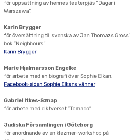
för uppsättning av hennes teaterpjäs ”Dagar i
Stipendiater 2021
Warszawa”.
Stipendiater 2020
Karin Brygger
Stipendiater 2019
för översättning till svenska av Jan Thomazs Gross’
bok ”Neighbours”.
Stipendiater 2018
Karin Brygger
Stipendiater 2016
Marie Hjalmarsson Engelke
Stipendiater 2015
för arbete med en biografi över Sophie Elkan.
Facebook-sidan Sophie Elkans vänner
Stipendiater 2014
Stipendiater 2013
Gabriel Itkes-Sznap
för arbete med diktverket ”Tornado”
Stipendiater 2012
Judiska Församlingen i Göteborg
Stipendiater 2011
för anordnande av en klezmer-workshop på