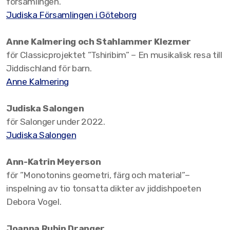
Stipendiater 2010
församlingen.
Judiska Församlingen i Göteborg
Stipendiater 2008
Anne Kalmering och Stahlammer Klezmer
Stipendiater 2007
för Classicprojektet ”Tshiribim” – En musikalisk resa till
Jiddischland för barn.
Stipendiater 2006
Anne Kalmering
Stipendiater 2005
Judiska Salongen
Stipendiater 2004
för Salonger under 2022.
Judiska Salongen
Stipendiater 2003
Stipendiater 2002
Ann-Katrin Meyerson
för ”Monotonins geometri, färg och material”–
Stipendiater 2001
inspelning av tio tonsatta dikter av jiddishpoeten
Debora Vogel.
Stipendiater 2000
Joanna Rubin Dranger